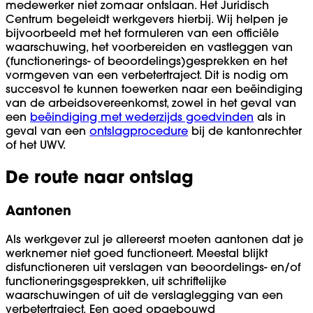
medewerker niet zomaar ontslaan. Het Juridisch
Centrum begeleidt werkgevers hierbij. Wij helpen je
bijvoorbeeld met het formuleren van een officiële
waarschuwing, het voorbereiden en vastleggen van
(functionerings- of beoordelings)gesprekken en het
vormgeven van een verbetertraject. Dit is nodig om
succesvol te kunnen toewerken naar een beëindiging
van de arbeidsovereenkomst, zowel in het geval van
een
beëindiging met wederzijds goedvinden
als in
geval van een
ontslagprocedure
bij de kantonrechter
of het UWV.
De route naar ontslag
Aantonen
Als werkgever zul je allereerst moeten aantonen dat je
werknemer niet goed functioneert. Meestal blijkt
disfunctioneren uit verslagen van beoordelings- en/of
functioneringsgesprekken, uit schriftelijke
waarschuwingen of uit de verslaglegging van een
verbetertraject. Een goed opgebouwd