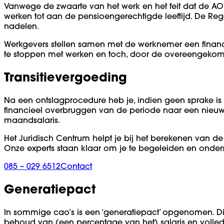
Vanwege de zwaarte van het werk en het feit dat de AO
werken tot aan de pensioengerechtigde leeftijd. De Re
nadelen.
Werkgevers stellen samen met de werknemer een financi
te stoppen met werken en toch, door de overeengeko
Transitievergoeding
Na een ontslagprocedure heb je, indien geen sprake is v
financieel overbruggen van de periode naar een nieuwe
maandsalaris.
Het Juridisch Centrum helpt je bij het berekenen van de 
Onze experts staan klaar om je te begeleiden en onder
085 – 029 6512
Contact
Generatiepact
In sommige cao’s is een ‘generatiepact’ opgenomen. D
behoud van (een percentage van het) salaris en voll