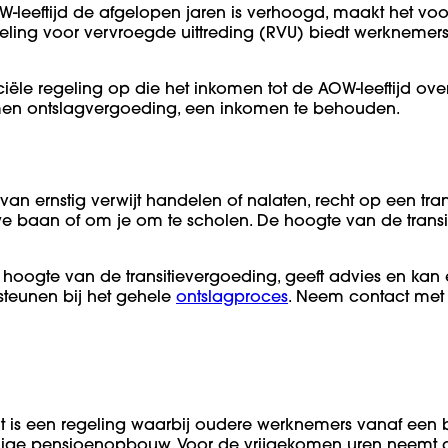
W-leeftijd de afgelopen jaren is verhoogd, maakt het v
geling voor vervroegde uittreding (RVU) biedt werknemer
ële regeling op die het inkomen tot de AOW-leeftijd ove
men ontslagvergoeding, een inkomen te behouden.
an ernstig verwijt handelen of nalaten, recht op een tran
 baan of om je om te scholen. De hoogte van de transiti
hoogte van de transitievergoeding, geeft advies en kan er
steunen bij het gehele
ontslagproces
. Neem contact met 
it is een regeling waarbij oudere werknemers vanaf een
edige pensioenopbouw. Voor de vrijgekomen uren neemt