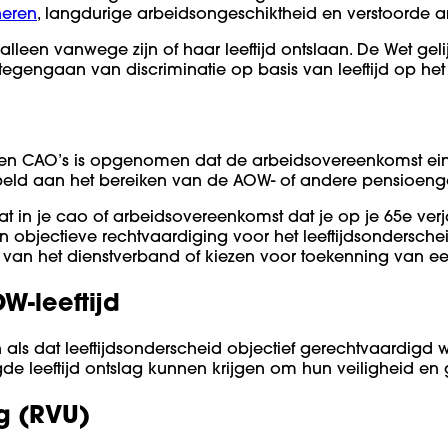
neren
, langdurige arbeidsongeschiktheid en verstoorde ar
leen vanwege zijn of haar leeftijd ontslaan. De Wet geli
tegengaan van discriminatie op basis van leeftijd op het
en CAO’s is opgenomen dat de arbeidsovereenkomst eindi
d aan het bereiken van de AOW- of andere pensioengere
aat in je cao of arbeidsovereenkomst dat je op je 65e verj
een objectieve rechtvaardiging voor het leeftijdsondersch
an het dienstverband of kiezen voor toekenning van een
W-leeftijd
n als dat leeftijdsonderscheid objectief gerechtvaardigd
e leeftijd ontslag kunnen krijgen om hun veiligheid e
g (RVU)