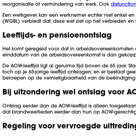
reorganisatie of vermindering van werk. Ook
disfunctio
Een werkgever kan een werknemer echter niet enkel en al
(WGBL) verbiedt dat; deze wet ziet op het verbieden en 
Leeftijds- en pensioenontslag
Het komt geregeld voor dat in arbeidsovereenkomsten 
einddatum van de arbeidsovereenkomst is dan gekoppel
De AOW-leeftijd ligt al geruime tijd boven de 65 jaar. St
toch op je 65-jarige leeftijd ontslagen, en er bestaat g
beroepen op de vernietigbaarheid van de beëindiging v
Bij uitzondering wel ontslag voor AO
Ontslag eerder dan de AOW-leeftijd is alleen toegestaa
dat brandweerlieden eerder dan hun op AOW-gerechtigd
Regeling voor vervroegde uittredin